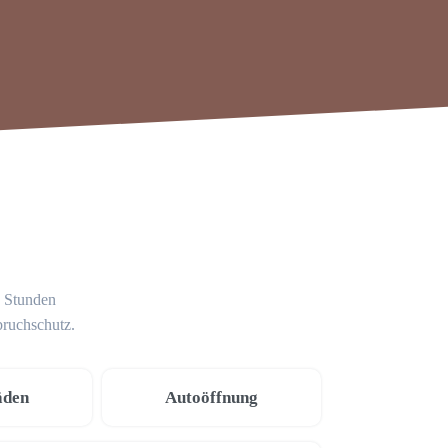
4 Stunden
bruchschutz.
äden
Autoöffnung