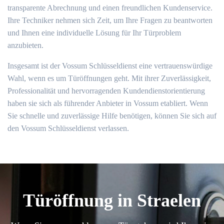
transparente Abrechnung und einen freundlichen Kundenservice.​
Ihre Techniker nehmen sich Zeit, um Ihre Fragen zu beantworten
und Ihnen eine individuelle Lösung für Ihr Türproblem
anzubieten.​
Insgesamt ist der Vossum Schlüsseldienst eine vertrauenswürdige
Wahl, wenn es um Türöffnungen geht.​ Mit ihrer Zuverlässigkeit,
Professionalität und hervorragenden Kundendienstorientierung
haben sie sich als führender Anbieter in Vossum etabliert.​ Wenn
Sie schnelle und zuverlässige Hilfe benötigen, können Sie sich auf
den Vossum Schlüsseldienst verlassen.​
Türöffnung in Straelen